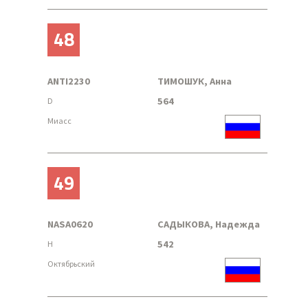
48
ANTI2230
ТИМОШУК, Анна
564
D
Миасс
49
NASA0620
САДЫКОВА, Надежда
542
H
Октябрьский