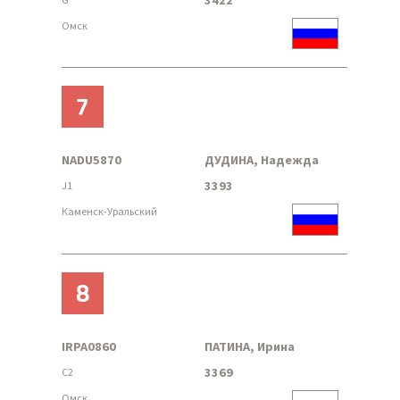
Омск
7
NADU5870
ДУДИНА, Надежда
3393
J1
Каменск-Уральский
8
IRPA0860
ПАТИНА, Ирина
3369
C2
Омск