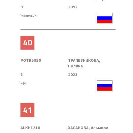
1092
H
Ульяновск
40
POTR5850
ТРАПЕЗНИКОВА,
Полина
1021
B
Уфа
41
ALKH1210
ХАСАНОВА, Альмира