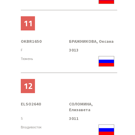
11
OKBR1650
БРАЖНИКОВА, Оксана
3013
F
Тюмень
12
ELSO2640
СОЛОМИНА,
Елизавета
3011
S
Владивосток