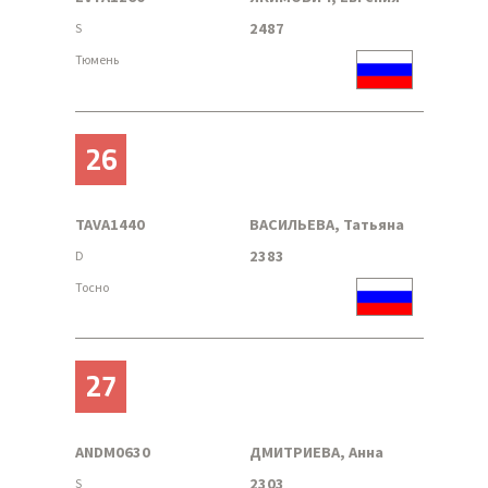
2487
S
Тюмень
26
TAVA1440
ВАСИЛЬЕВА, Татьяна
2383
D
Тосно
27
ANDM0630
ДМИТРИЕВА, Анна
2303
S