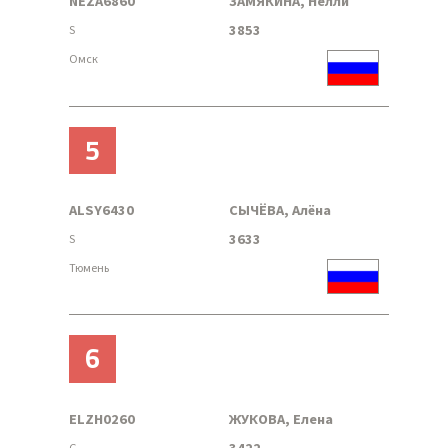
NEZA6860
ЗАМЯКИНА, Нелли
3853
S
Омск
5
ALSY6430
СЫЧЁВА, Алёна
3633
S
Тюмень
6
ELZH0260
ЖУКОВА, Елена
3422
G