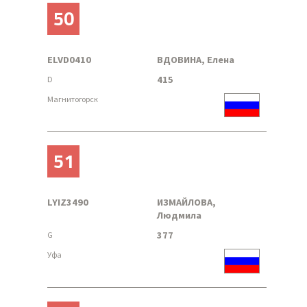
50
ELVD0410
ВДОВИНА, Елена
415
D
Магнитогорск
51
LYIZ3490
ИЗМАЙЛОВА,
Людмила
377
G
Уфа