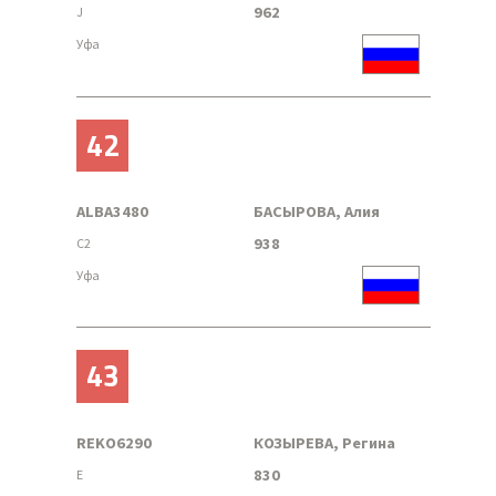
962
J
Уфа
42
ALBA3480
БАСЫРОВА, Алия
938
C2
Уфа
43
REKO6290
КОЗЫРЕВА, Регина
830
E