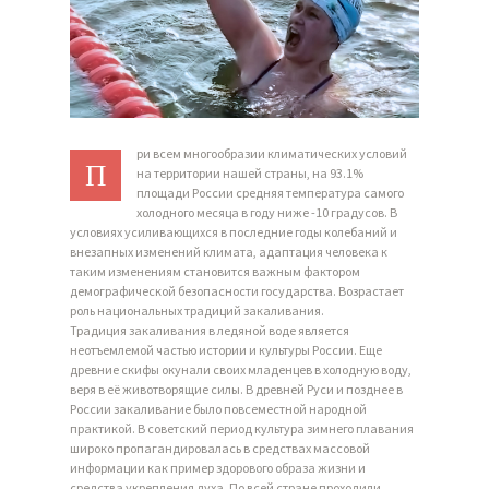
ри всем многообразии климатических условий
П
на территории нашей страны, на 93.1%
площади России средняя температура самого
холодного месяца в году ниже -10 градусов. В
условиях усиливающихся в последние годы колебаний и
внезапных изменений климата, адаптация человека к
таким изменениям становится важным фактором
демографической безопасности государства. Возрастает
роль национальных традиций закаливания.
Традиция закаливания в ледяной воде является
неотъемлемой частью истории и культуры России. Еще
древние скифы окунали своих младенцев в холодную воду,
веря в её животворящие силы. В древней Руси и позднее в
России закаливание было повсеместной народной
практикой. В советский период культура зимнего плавания
широко пропагандировалась в средствах массовой
информации как пример здорового образа жизни и
средства укрепления духа. По всей стране проходили