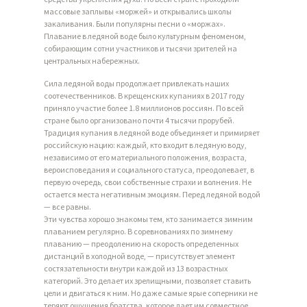
массовые заплывы «моржей» и открывались школы
закаливания. Были популярны песни о «моржах».
Плавание в ледяной воде было культурным феноменом,
собирающим сотни участников и тысячи зрителей на
центральных набережных.
Сила ледяной воды продолжает привлекать наших
соотечественников. В крещенских купаниях в 2017 году
приняло участие более 1.8 миллионов россиян. По всей
стране было организовано почти 4 тысячи прорубей.
Традиция купания в ледяной воде объединяет и примиряет
российскую нацию: каждый, кто входит в ледяную воду,
независимо от его материального положения, возраста,
вероисповедания и социального статуса, преодолевает, в
первую очередь, свои собственные страхи и волнения. Не
остается места негативным эмоциям. Перед ледяной водой
— все равны.
Эти чувства хорошо знакомы тем, кто занимается зимним
плаванием регулярно. В соревнованиях по зимнему
плаванию — преодолению на скорость определенных
дистанций в холодной воде, — присутствует элемент
состязательности внутри каждой из 13 возрастных
категорий. Это делает их зрелищными, позволяет ставить
цели и двигаться к ним. Но даже самые ярые соперники не
теряют ощущения братства, которое дает им совместное