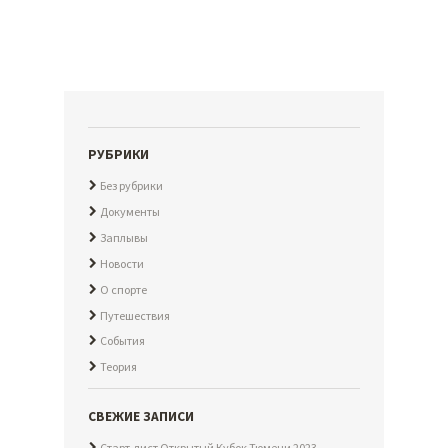
0
5
Х
7
0
С
М
РУБРИКИ
Без рубрики
Документы
Заплывы
Новости
О спорте
Путешествия
События
Теория
СВЕЖИЕ ЗАПИСИ
Старт-лист Открытый Кубок Тюмени 2023