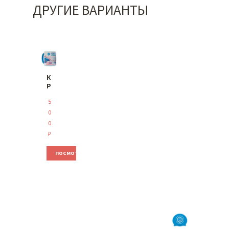
ДРУГИЕ ВАРИАНТЫ
К
Р
У
5
Ж
К
0
А
0
“
₽
К
У
ПОСМОТРЕТЬ
Б
О
К
Б
О
Л
Ь
Ш
О