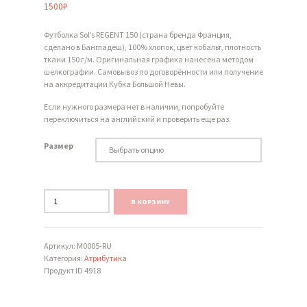
1500
₽
Футболка Sol’s REGENT 150 (страна бренда Франция,
сделано в Бангладеш), 100% хлопок, цвет кобальт, плотность
ткани 150 г/м. Оригинальная графика нанесена методом
шелкографии. Самовывоз по договорённости или получение
на аккредитации Кубка Большой Невы.
Если нужного размера нет в наличии, попробуйте
переключиться на английский и проверить еще раз.
Размер
Количество
В КОРЗИНУ
Артикул:
M0005-RU
Категория:
Атрибутика
Продукт ID
4918